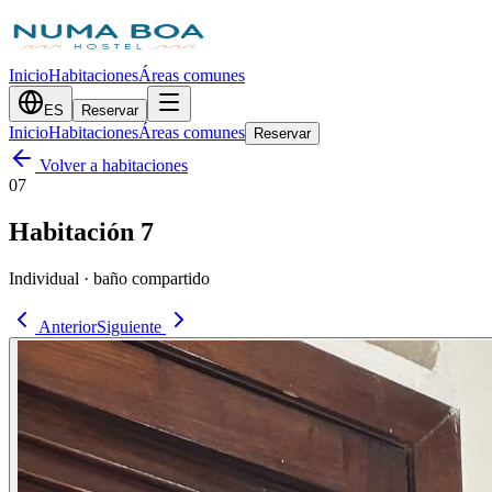
Inicio
Habitaciones
Áreas comunes
ES
Reservar
Inicio
Habitaciones
Áreas comunes
Reservar
Volver a habitaciones
07
Habitación 7
Individual · baño compartido
Anterior
Siguiente