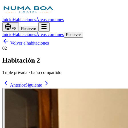
Inicio
Habitaciones
Áreas comunes
ES
Reservar
Inicio
Habitaciones
Áreas comunes
Reservar
Volver a habitaciones
02
Habitación 2
Triple privada · baño compartido
Anterior
Siguiente